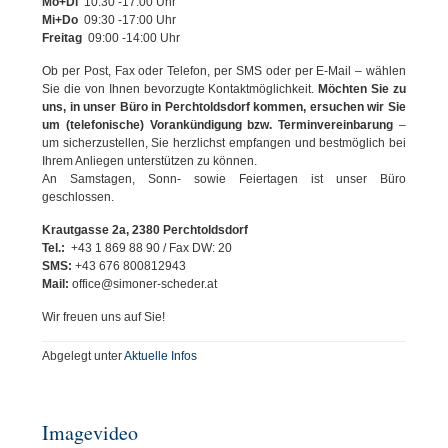
Mo+Di
10:30 -17:00 Uhr
Mi+Do
09:30 -17:00 Uhr
Freitag
09:00 -14:00 Uhr
Ob per Post, Fax oder Telefon, per SMS oder per E-Mail – wählen
Sie die von Ihnen bevorzugte Kontaktmöglichkeit.
Möchten Sie zu
uns, in unser Büro in Perchtoldsdorf kommen, ersuchen wir Sie
um (telefonische) Vorankündigung bzw. Terminvereinbarung
–
um sicherzustellen, Sie herzlichst empfangen und bestmöglich bei
Ihrem Anliegen unterstützen zu können.
An Samstagen, Sonn- sowie Feiertagen ist unser Büro
geschlossen.
Krautgasse 2a, 2380 Perchtoldsdorf
Tel.:
+43 1 869 88 90 / Fax DW: 20
SMS:
+43 676 800812943
Mail:
office@simoner-scheder.at
Wir freuen uns auf Sie!
Abgelegt unter
Aktuelle Infos
Imagevideo