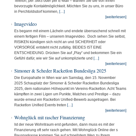
Telefon, per SMS oder per E-Mail – wählen Sie die von Ihnen
bevorzugte Kontaktmöglichkeit. Möchten Sie zu uns, in unser Büro
in Perchtoldsdorf kommen,
[…]
[weiterlesen]
Imagevideo
Es begann mit einem Lächeln und endete überraschend schnell mit
einem fertigen Film – unserem Imagevideo. Doch sehen Sie selbst,
RISIKEN kündigen sich nicht an und SICHERHEIT oder
VORSORGE entsteht nicht zufällig. BEIDES IST EINE
ENTSCHEIDUNG. Drücken Sie auf „Play“ und bekommen Sie ein
Gefühl dafür, wie wir Sie auf unkomplizierte und
[…]
[weiterlesen]
Simoner & Scheder Racketlon Bundesliga 2025
Die Europahalle in Wien war am Samstag, den 15. November
2025 Schauplatz der Simoner & Scheder Racketlon Bundesliga
2025, dem nationalen Höhepunkt im Vereins-Racketlon. Acht Teams
kämpften in zwei Ligen um Punkte, Matches und Prestige – dazu
wurde erneut ein Racketlon Unified-Bewerb ausgetragen. Bei
Racketlon Unified Events treten
[…]
[weiterlesen]
Wohnglück mit rascher Finanzierung
Ist der neue Wohntraum erst gefunden, dann muss es mit der
Finanzierung oft sehr rasch gehen. Mit Wohnglück Online der s
Bausparkasse kommen Sie auf schnellstem Weg zu Ihrem