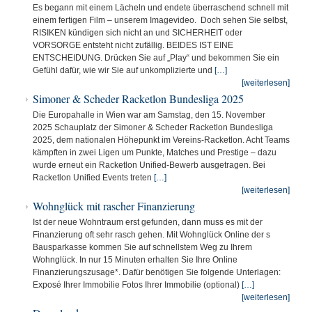
Es begann mit einem Lächeln und endete überraschend schnell mit
einem fertigen Film – unserem Imagevideo. Doch sehen Sie selbst,
RISIKEN kündigen sich nicht an und SICHERHEIT oder
VORSORGE entsteht nicht zufällig. BEIDES IST EINE
ENTSCHEIDUNG. Drücken Sie auf „Play“ und bekommen Sie ein
Gefühl dafür, wie wir Sie auf unkomplizierte und
[…]
[weiterlesen]
Simoner & Scheder Racketlon Bundesliga 2025
Die Europahalle in Wien war am Samstag, den 15. November
2025 Schauplatz der Simoner & Scheder Racketlon Bundesliga
2025, dem nationalen Höhepunkt im Vereins-Racketlon. Acht Teams
kämpften in zwei Ligen um Punkte, Matches und Prestige – dazu
wurde erneut ein Racketlon Unified-Bewerb ausgetragen. Bei
Racketlon Unified Events treten
[…]
[weiterlesen]
Wohnglück mit rascher Finanzierung
Ist der neue Wohntraum erst gefunden, dann muss es mit der
Finanzierung oft sehr rasch gehen. Mit Wohnglück Online der s
Bausparkasse kommen Sie auf schnellstem Weg zu Ihrem
Wohnglück. In nur 15 Minuten erhalten Sie Ihre Online
Finanzierungszusage*. Dafür benötigen Sie folgende Unterlagen:
Exposé Ihrer Immobilie Fotos Ihrer Immobilie (optional)
[…]
[weiterlesen]