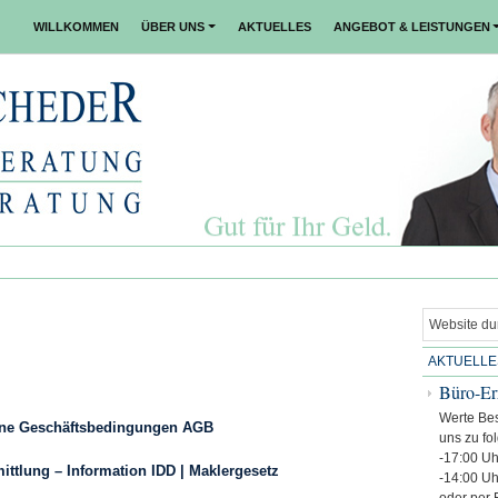
WILLKOMMEN
ÜBER UNS
AKTUELLES
ANGEBOT & LEISTUNGEN
AKTUELLE
Büro-Er
Werte Bes
ine Geschäftsbedingungen AGB
uns zu fo
-17:00 Uh
ittlung – Information IDD | Maklergesetz
-14:00 Uh
oder per 