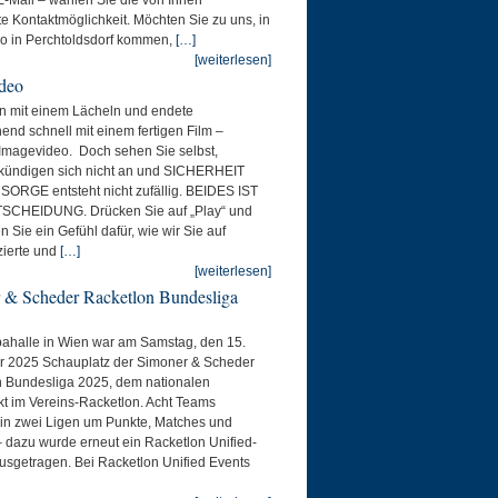
e Kontaktmöglichkeit. Möchten Sie zu uns, in
o in Perchtoldsdorf kommen,
[…]
[weiterlesen]
deo
n mit einem Lächeln und endete
end schnell mit einem fertigen Film –
Imagevideo. Doch sehen Sie selbst,
kündigen sich nicht an und SICHERHEIT
ORGE entsteht nicht zufällig. BEIDES IST
SCHEIDUNG. Drücken Sie auf „Play“ und
Sie ein Gefühl dafür, wie wir Sie auf
zierte und
[…]
[weiterlesen]
 & Scheder Racketlon Bundesliga
ahalle in Wien war am Samstag, den 15.
 2025 Schauplatz der Simoner & Scheder
n Bundesliga 2025, dem nationalen
 im Vereins-Racketlon. Acht Teams
in zwei Ligen um Punkte, Matches und
– dazu wurde erneut ein Racketlon Unified-
sgetragen. Bei Racketlon Unified Events