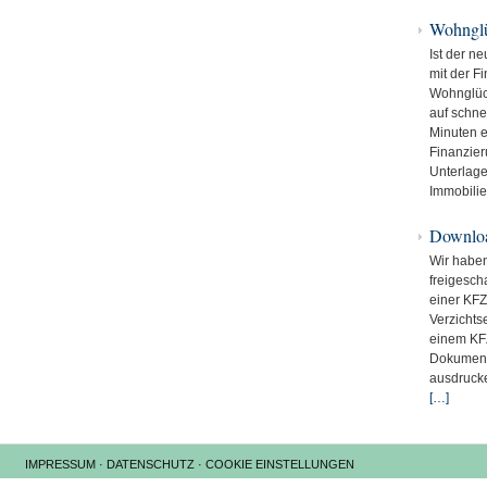
Wohnglü
Ist der n
mit der F
Wohnglüc
auf schne
Minuten e
Finanzier
Unterlage
Immobilie
Downlo
Wir haben
freigescha
einer KFZ
Verzichts
einem KFZ
Dokument
ausdrucke
[…]
IMPRESSUM
·
DATENSCHUTZ
·
COOKIE EINSTELLUNGEN