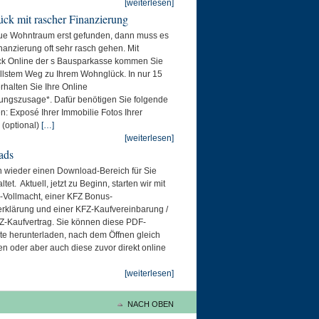
[weiterlesen]
ck mit rascher Finanzierung
eue Wohntraum erst gefunden, dann muss es
inanzierung oft sehr rasch gehen. Mit
k Online der s Bausparkasse kommen Sie
llstem Weg zu Ihrem Wohnglück. In nur 15
rhalten Sie Ihre Online
ungszusage*. Dafür benötigen Sie folgende
n: Exposé Ihrer Immobilie Fotos Ihrer
 (optional)
[…]
[weiterlesen]
ads
 wieder einen Download-Bereich für Sie
ltet. Aktuell, jetzt zu Beginn, starten wir mit
-Vollmacht, einer KFZ Bonus-
erklärung und einer KFZ-Kaufvereinbarung /
-Kaufvertrag. Sie können diese PDF-
e herunterladen, nach dem Öffnen gleich
n oder aber auch diese zuvor direkt online
[weiterlesen]
NACH OBEN