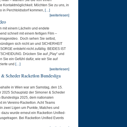
e Kontaktmöglichkeit. Möchten Sie zu uns, in
o in Perchtoldsdorf kommen,
[…]
[weiterlesen]
deo
n mit einem Lächeln und endete
end schnell mit einem fertigen Film –
Imagevideo. Doch sehen Sie selbst,
kündigen sich nicht an und SICHERHEIT
ORGE entsteht nicht zufällig. BEIDES IST
SCHEIDUNG. Drücken Sie auf „Play“ und
Sie ein Gefühl dafür, wie wir Sie auf
zierte und
[…]
[weiterlesen]
 & Scheder Racketlon Bundesliga
ahalle in Wien war am Samstag, den 15.
 2025 Schauplatz der Simoner & Scheder
n Bundesliga 2025, dem nationalen
 im Vereins-Racketlon. Acht Teams
in zwei Ligen um Punkte, Matches und
– dazu wurde erneut ein Racketlon Unified-
sgetragen. Bei Racketlon Unified Events