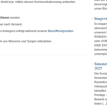
direkt bzw. mittels diesem Kommunikationsweg antworten.
bevorzugt
unser Bür
Imagevi
-Dienst
senden.
Es began
lbar nach Versand.
überrasch
s Anliegens erfolgt während unserer
Büroöffnungszeiten.
unserem 
RISIKEN 
oder VORS
um uns Wünsche und Sorgen mitzuteilen.
EINE ENT
bekommen 
unkompli
Simoner
2025
Die Europ
November
Racketlo
Höhepunkt
kämpften 
Prestige 
Bewerb au
treten
[…]