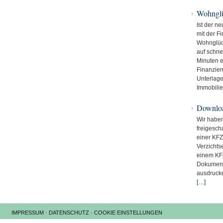
Wohnglü
Ist der n
mit der F
Wohnglüc
auf schne
Minuten e
Finanzier
Unterlage
Immobilie
Downlo
Wir haben
freigescha
einer KFZ
Verzichts
einem KFZ
Dokument
ausdrucke
[…]
IMPRESSUM
·
DATENSCHUTZ
·
COOKIE EINSTELLUNGEN