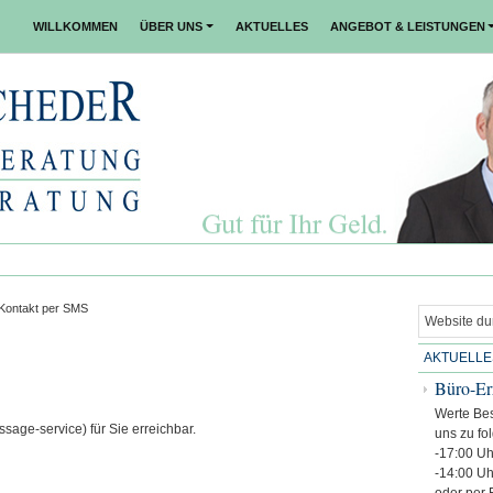
WILLKOMMEN
ÜBER UNS
AKTUELLES
ANGEBOT & LEISTUNGEN
Kontakt per SMS
AKTUELLE
Büro-Er
Werte Bes
ssage-service) für Sie erreichbar.
uns zu fo
-17:00 Uh
-14:00 Uh
oder per 