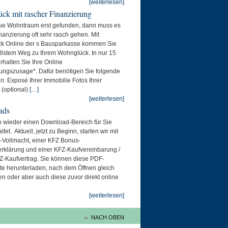
[weiterlesen]
ck mit rascher Finanzierung
eue Wohntraum erst gefunden, dann muss es
inanzierung oft sehr rasch gehen. Mit
k Online der s Bausparkasse kommen Sie
llstem Weg zu Ihrem Wohnglück. In nur 15
rhalten Sie Ihre Online
ungszusage*. Dafür benötigen Sie folgende
n: Exposé Ihrer Immobilie Fotos Ihrer
 (optional)
[…]
[weiterlesen]
ads
 wieder einen Download-Bereich für Sie
ltet. Aktuell, jetzt zu Beginn, starten wir mit
-Vollmacht, einer KFZ Bonus-
erklärung und einer KFZ-Kaufvereinbarung /
-Kaufvertrag. Sie können diese PDF-
e herunterladen, nach dem Öffnen gleich
n oder aber auch diese zuvor direkt online
[weiterlesen]
NACH OBEN