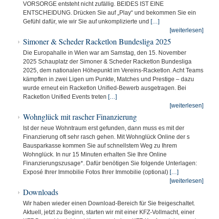
VORSORGE entsteht nicht zufällig. BEIDES IST EINE
ENTSCHEIDUNG. Drücken Sie auf „Play“ und bekommen Sie ein
Gefühl dafür, wie wir Sie auf unkomplizierte und
[…]
[weiterlesen]
Simoner & Scheder Racketlon Bundesliga 2025
Die Europahalle in Wien war am Samstag, den 15. November
2025 Schauplatz der Simoner & Scheder Racketlon Bundesliga
2025, dem nationalen Höhepunkt im Vereins-Racketlon. Acht Teams
kämpften in zwei Ligen um Punkte, Matches und Prestige – dazu
wurde erneut ein Racketlon Unified-Bewerb ausgetragen. Bei
Racketlon Unified Events treten
[…]
[weiterlesen]
Wohnglück mit rascher Finanzierung
Ist der neue Wohntraum erst gefunden, dann muss es mit der
Finanzierung oft sehr rasch gehen. Mit Wohnglück Online der s
Bausparkasse kommen Sie auf schnellstem Weg zu Ihrem
Wohnglück. In nur 15 Minuten erhalten Sie Ihre Online
Finanzierungszusage*. Dafür benötigen Sie folgende Unterlagen:
Exposé Ihrer Immobilie Fotos Ihrer Immobilie (optional)
[…]
[weiterlesen]
Downloads
Wir haben wieder einen Download-Bereich für Sie freigeschaltet.
Aktuell, jetzt zu Beginn, starten wir mit einer KFZ-Vollmacht, einer