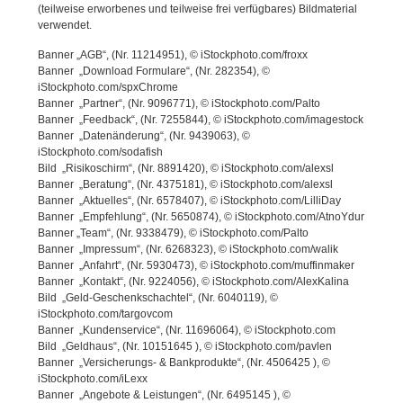
(teilweise erworbenes und teilweise frei verfügbares) Bildmaterial
verwendet.
Banner „AGB“, (Nr. 11214951), © iStockphoto.com/froxx
Banner „Download Formulare“, (Nr. 282354), ©
iStockphoto.com/spxChrome
Banner „Partner“, (Nr. 9096771), © iStockphoto.com/Palto
Banner „Feedback“, (Nr. 7255844), © iStockphoto.com/imagestock
Banner „Datenänderung“, (Nr. 9439063), ©
iStockphoto.com/sodafish
Bild „Risikoschirm“, (Nr. 8891420), © iStockphoto.com/alexsl
Banner „Beratung“, (Nr. 4375181), © iStockphoto.com/alexsl
Banner „Aktuelles“, (Nr. 6578407), © iStockphoto.com/LilliDay
Banner „Empfehlung“, (Nr. 5650874), © iStockphoto.com/AtnoYdur
Banner „Team“, (Nr. 9338479), © iStockphoto.com/Palto
Banner „Impressum“, (Nr. 6268323), © iStockphoto.com/walik
Banner „Anfahrt“, (Nr. 5930473), © iStockphoto.com/muffinmaker
Banner „Kontakt“, (Nr. 9224056), © iStockphoto.com/AlexKalina
Bild „Geld-Geschenkschachtel“, (Nr. 6040119), ©
iStockphoto.com/targovcom
Banner „Kundenservice“, (Nr. 11696064), © iStockphoto.com
Bild „Geldhaus“, (Nr. 10151645 ), © iStockphoto.com/pavlen
Banner „Versicherungs- & Bankprodukte“, (Nr. 4506425 ), ©
iStockphoto.com/iLexx
Banner „Angebote & Leistungen“, (Nr. 6495145 ), ©