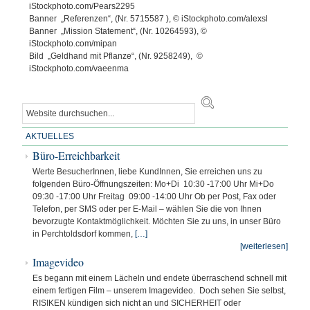
iStockphoto.com/Pears2295
Banner „Referenzen“, (Nr. 5715587 ), © iStockphoto.com/alexsl
Banner „Mission Statement“, (Nr. 10264593), ©
iStockphoto.com/mipan
Bild „Geldhand mit Pflanze“, (Nr. 9258249), ©
iStockphoto.com/vaeenma
AKTUELLES
Büro-Erreichbarkeit
Werte BesucherInnen, liebe KundInnen, Sie erreichen uns zu
folgenden Büro-Öffnungszeiten: Mo+Di 10:30 -17:00 Uhr Mi+Do
09:30 -17:00 Uhr Freitag 09:00 -14:00 Uhr Ob per Post, Fax oder
Telefon, per SMS oder per E-Mail – wählen Sie die von Ihnen
bevorzugte Kontaktmöglichkeit. Möchten Sie zu uns, in unser Büro
in Perchtoldsdorf kommen,
[…]
[weiterlesen]
Imagevideo
Es begann mit einem Lächeln und endete überraschend schnell mit
einem fertigen Film – unserem Imagevideo. Doch sehen Sie selbst,
RISIKEN kündigen sich nicht an und SICHERHEIT oder